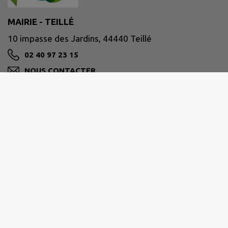
MAIRIE - TEILLÉ
10 impasse des Jardins, 44440 Teillé
02 40 97 23 15
NOUS CONTACTER
M'Y RENDRE
www.teille44.fr/