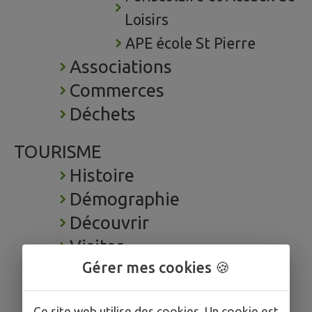
Loisirs
APE école St Pierre
Associations
Commerces
Déchets
TOURISME
Histoire
Démographie
Découvrir
Visiter
Gérer mes cookies 🍪
Hébergement
Plans et Cartes
Ce site web utilise des cookies. Un cookie est