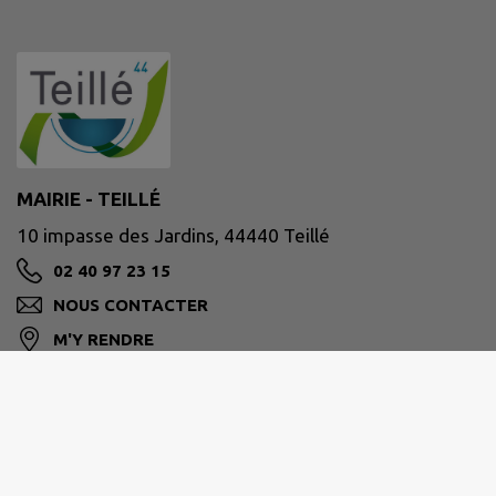
MAIRIE - TEILLÉ
10 impasse des Jardins, 44440 Teillé
02 40 97 23 15
NOUS CONTACTER
M'Y RENDRE
www.teille44.fr/