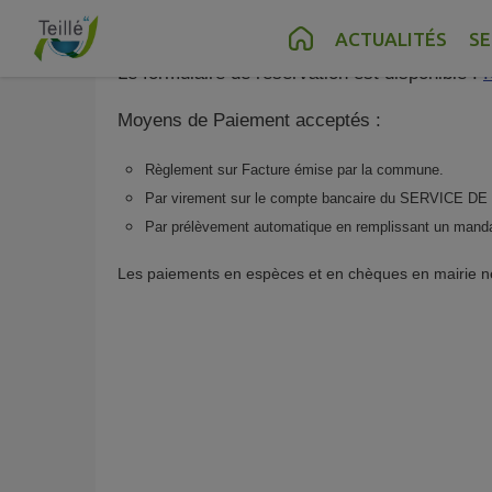
La commune loue des tables et bancs en boi
Contenu
Menu
Recherche
Pied de page
ACTUALITÉS
SE
Le formulaire de réservation est disponible :
I
Moyens de Paiement acceptés :
Règlement sur Facture émise par la commune.
Par virement sur le compte bancaire du SERVI
Par prélèvement automatique en remplissant un manda
Les paiements en espèces et en chèques en mairie n