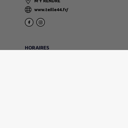
M'Y RENDRE
www.teille44.fr/
HORAIRES
DU LUNDI AU VENDREDI
9h - 12h
LE VENDREDI
(mairie uniquement)
14h - 16h30
LE SAMEDI
9h - 11h30
EN JUILLET ET EN AOÛT
Fermé le samedi