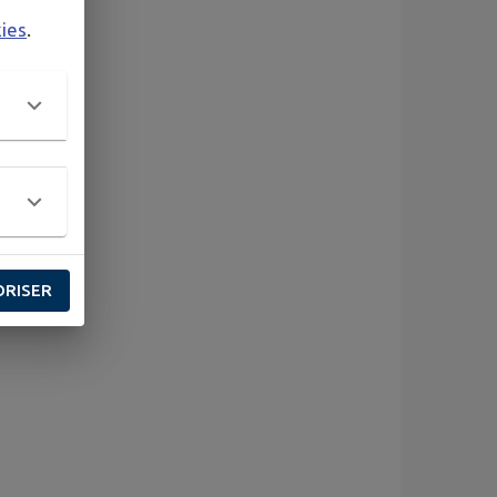
kies
.
ORISER