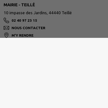
MAIRIE - TEILLÉ
10 impasse des Jardins, 44440 Teillé
02 40 97 23 15
NOUS CONTACTER
M'Y RENDRE
www.teille44.fr/
PAYS D'ANCENIS