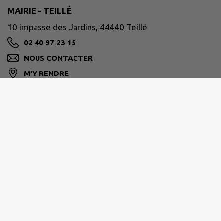
MAIRIE - TEILLÉ
10 impasse des Jardins, 44440 Teillé
02 40 97 23 15
NOUS CONTACTER
M'Y RENDRE
www.teille44.fr/
PAYS D'ANCENIS