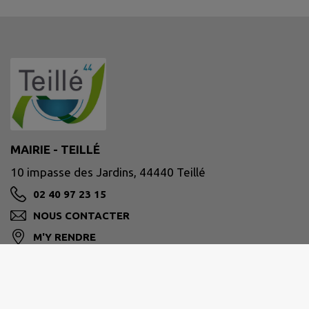
MAIRIE - TEILLÉ
10 impasse des Jardins, 44440 Teillé
02 40 97 23 15
NOUS CONTACTER
M'Y RENDRE
www.teille44.fr/