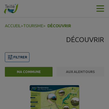
Contenu
Menu
Recherche
Pied de page
ACCUEIL
>
TOURISME
>
DÉCOUVRIR
DÉCOUVRIR
FILTRER
MA COMMUNE
AUX ALENTOURS
7 points d'intérêts trouvés.