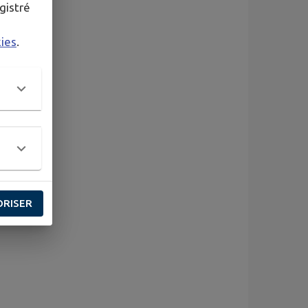
gistré
kies
.
ORISER