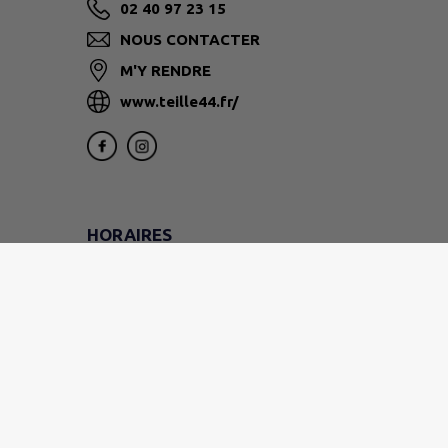
02 40 97 23 15
NOUS CONTACTER
M'Y RENDRE
www.teille44.fr/
HORAIRES
DU LUNDI AU VENDREDI
9h - 12h
LE VENDREDI
(mairie uniquement)
14h - 16h30
LE SAMEDI
9h - 11h30