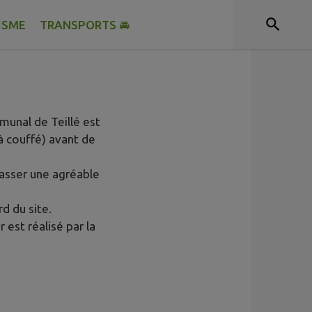
ISME
TRANSPORTS 🚘
munal de Teillé est
(à couffé) avant de
asser une agréable
d du site.
 est réalisé par la