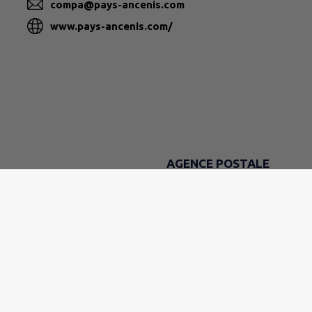
compa@pays-ancenis.com
www.pays-ancenis.com/
AGENCE POSTALE
DU LUNDI AU VENDREDI
9h - 12h
LE SAMEDI
9h - 11h30