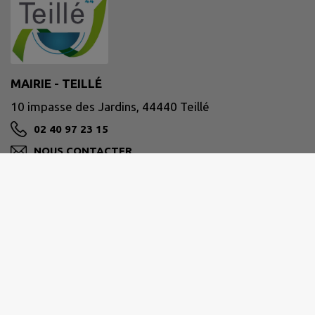
MAIRIE - TEILLÉ
10 impasse des Jardins, 44440 Teillé
02 40 97 23 15
NOUS CONTACTER
M'Y RENDRE
www.teille44.fr/