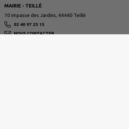
MAIRIE - TEILLÉ
10 impasse des Jardins, 44440 Teillé
02 40 97 23 15
NOUS CONTACTER
M'Y RENDRE
www.teille44.fr/
PAYS D'ANCENIS