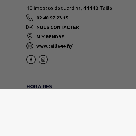
10 impasse des Jardins, 44440 Teillé
02 40 97 23 15
NOUS CONTACTER
M'Y RENDRE
www.teille44.fr/
HORAIRES
DU LUNDI AU VENDREDI
9h - 12h
LE VENDREDI
(mairie uniquement)
14h - 16h30