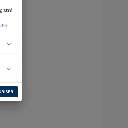
gistré
kies
.
ORISER