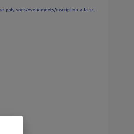
https://www.helloasso.com/associations/ecole-de-musique-poly-sons/evenements/inscription-a-la-scene-ouverte-du-vendredi-03-juillet-2026