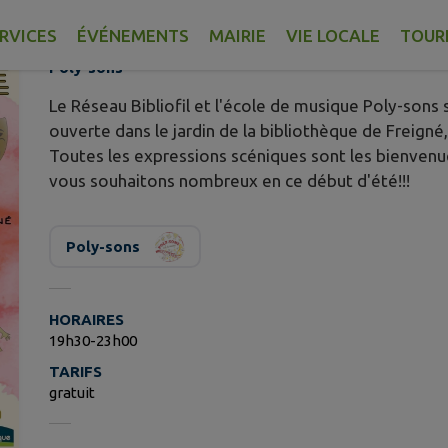
Publié le mercredi 03 juin 2026 - Poly-sons
RVICES
ÉVÉNEMENTS
MAIRIE
VIE LOCALE
TOUR
Poly-sons
Le Réseau Bibliofil et l'école de musique Poly-sons
ouverte dans le jardin de la bibliothèque de Freigné, 
Toutes les expressions scéniques sont les bienvenue
vous souhaitons nombreux en ce début d'été!!!
Poly-sons
HORAIRES
19h30-23h00
TARIFS
gratuit