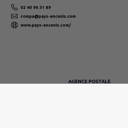
02 40 96 31 89
compa@pays-ancenis.com
www.pays-ancenis.com/
AGENCE POSTALE
DU LUNDI AU VENDREDI
9h - 12h
LE SAMEDI
9h - 11h30