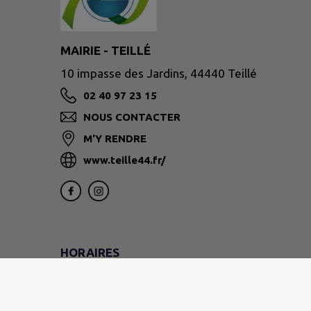
MAIRIE - TEILLÉ
10 impasse des Jardins, 44440 Teillé
02 40 97 23 15
NOUS CONTACTER
M'Y RENDRE
www.teille44.fr/
HORAIRES
DU LUNDI AU VENDREDI
9h - 12h