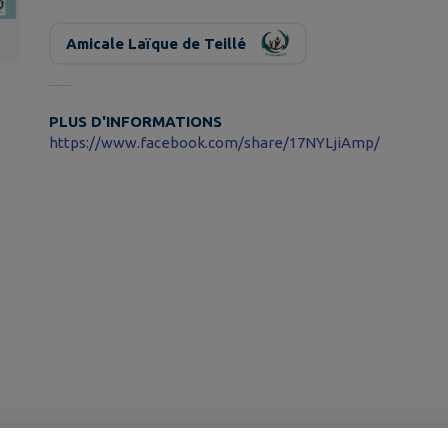
Amicale Laïque de Teillé
PLUS D'INFORMATIONS
https://www.facebook.com/share/17NYLjiAmp/