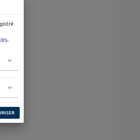
gistré
kies
.
ORISER