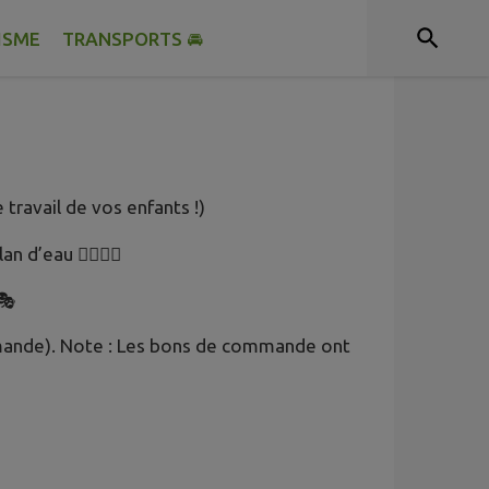
ISME
TRANSPORTS 🚘
 travail de vos enfants !)
d’eau 🚶‍♂️🚶‍♀️
🎭
ommande). Note : Les bons de commande ont