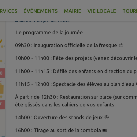
Publié le mardi 02 juin 2026 - Amicale Laïque de Teillé
RVICES
ÉVÉNEMENTS
MAIRIE
VIE LOCALE
TOUR
Amicale Laïque de Teillé
Le programme de la journée
​09h30 : Inauguration officielle de la fresque 🎨
​10h00 - 11h00 : Fête des projets (venez découvrir le
​11h00 - 11h15 : Défilé des enfants en direction du plan 
​11h15 - 12h00 : Spectacle des élèves au plan d'eau 
​À partir de 12h30 : Restauration sur place (sur c
été glissés dans les cahiers de vos enfants.
​14h00 : Ouverture des stands de jeux 🎯
​16h00 : Tirage au sort de la tombola 🎟️