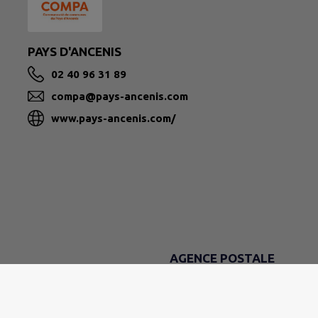
PAYS D'ANCENIS
02 40 96 31 89
compa@pays-ancenis.com
www.pays-ancenis.com/
AGENCE POSTALE
DU LUNDI AU VENDREDI
9h - 12h