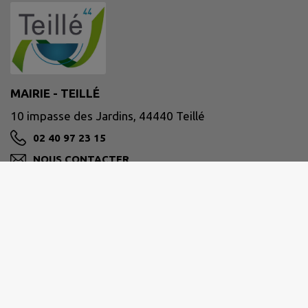
MAIRIE - TEILLÉ
10 impasse des Jardins, 44440 Teillé
02 40 97 23 15
NOUS CONTACTER
M'Y RENDRE
www.teille44.fr/