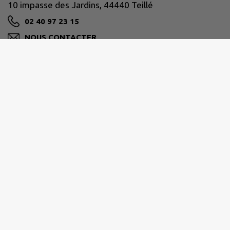
10 impasse des Jardins, 44440 Teillé
02 40 97 23 15
NOUS CONTACTER
M'Y RENDRE
www.teille44.fr/
PAYS D'ANCENIS
02 40 96 31 89