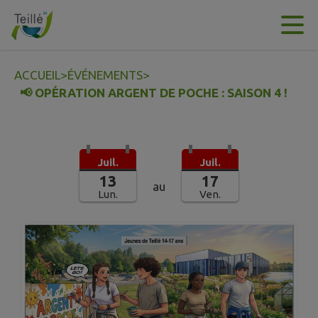
Contenu
Menu
Recherche
Pied de page
ACCUEIL
>
ÉVÉNEMENTS
>
📢 OPÉRATION ARGENT DE POCHE : SAISON 4 !
Juil.
Juil.
13
17
au
Lun.
Ven.