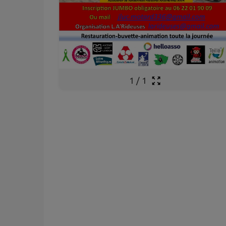
1
/
1