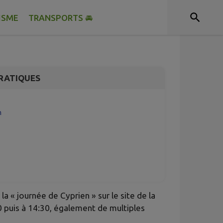
 pour le don de
don d'organe 2026
ISME
TRANSPORTS 🚘
RATIQUES
n
« journée de Cyprien » sur le site de la
 puis à 14:30, également de multiples