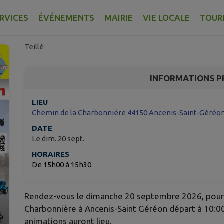
La Journée de Cyprien
moelle osseuse et le 
RVICES
ÉVÉNEMENTS
MAIRIE
VIE LOCALE
TOUR
Teillé
INFORMATIONS P
LIEU
Chemin de la Charbonniére 44150 Ancenis-Saint-Géréo
DATE
Le dim. 20 sept.
HORAIRES
De 15h00 à 15h30
Rendez-vous le dimanche 20 septembre 2026, pour la 
Charbonnière à Ancenis-Saint Géréon départ à 10:00
animations auront lieu.