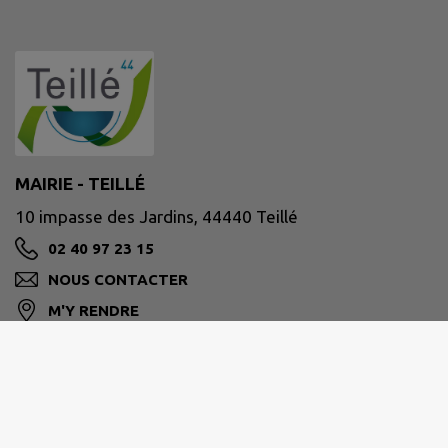
MAIRIE - TEILLÉ
10 impasse des Jardins, 44440 Teillé
02 40 97 23 15
NOUS CONTACTER
M'Y RENDRE
www.teille44.fr/