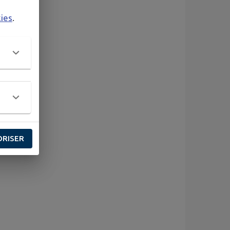
kies
.
ORISER