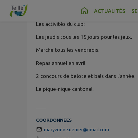
Amicale des
Contenu
Menu
Recherche
Pied de page
ACTUALITÉS
SE
Les activités du club:
Les jeudis tous les 15 jours pour les jeux.
Marche tous les vendredis.
Repas annuel en avril.
2 concours de belote et bals dans l’année.
Le pique-nique cantonal.
COORDONNÉES
maryvonne.denier@gmail.com