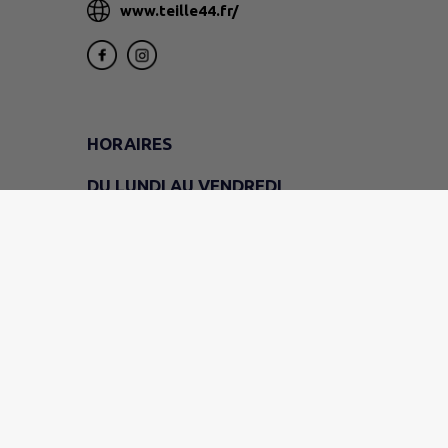
www.teille44.fr/
HORAIRES
DU LUNDI AU VENDREDI
9h - 12h
LE VENDREDI
(mairie uniquement)
14h - 16h30
LE SAMEDI
9h - 11h30
EN JUILLET ET EN AOÛT
Fermé le samedi
Permanences de M. le maire Arnaud PAGEA