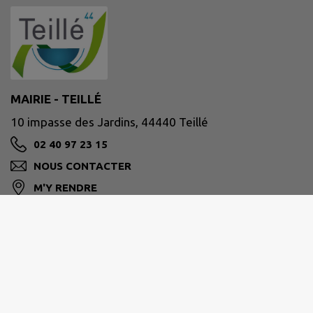
MAIRIE - TEILLÉ
10 impasse des Jardins, 44440 Teillé
02 40 97 23 15
NOUS CONTACTER
M'Y RENDRE
www.teille44.fr/