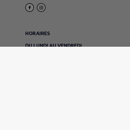
HORAIRES
DU LUNDI AU VENDREDI
9h - 12h
LE VENDREDI
(mairie uniquement)
14h - 16h30
LE SAMEDI
9h - 11h30
EN JUILLET ET EN AOÛT
Fermé le samedi
Permanences de M. le maire Arnaud PAGEA
sur rendez-vous