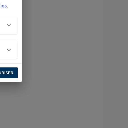
kies
.
ORISER