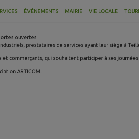
RVICES
ÉVÉNEMENTS
MAIRIE
VIE LOCALE
TOUR
portes ouvertes
dustriels, prestataires de services ayant leur siège à Teill
s et commerçants, qui souhaitent participer à ses journées
sociation ARTICOM.