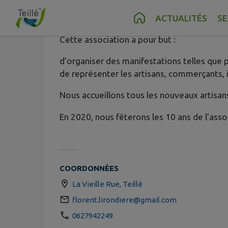
ARTICOM
Contenu
Menu
Recherche
Pied de page
ACTUALITÉS
SE
Cette association a pour but :
d’organiser des manifestations telles que 
de représenter les artisans, commerçants, in
Nous accueillons tous les nouveaux artisan
En 2020, nous fêterons les 10 ans de l’as
COORDONNÉES
La Vieille Rue, Teillé
florent.lirondiere@gmail.com
0627942249