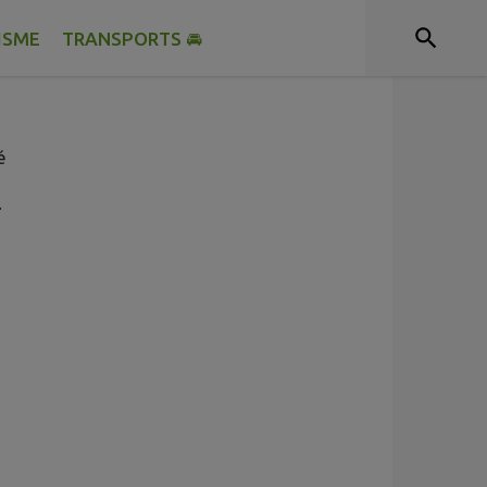
ISME
TRANSPORTS 🚘
é
.