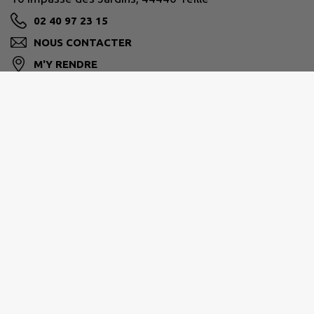
02 40 97 23 15
NOUS CONTACTER
M'Y RENDRE
www.teille44.fr/
PAYS D'ANCENIS
02 40 96 31 89
compa@pays-ancenis.com