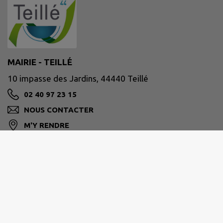
MAIRIE - TEILLÉ
10 impasse des Jardins, 44440 Teillé
02 40 97 23 15
NOUS CONTACTER
M'Y RENDRE
www.teille44.fr/