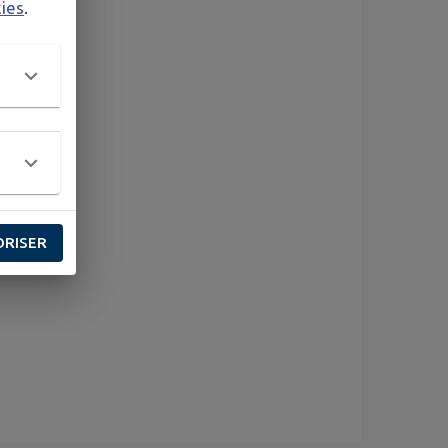
kies
.
ORISER