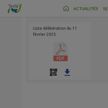
Contenu
Menu
Recherche
Pied de page
ACTUALITÉS
SE
Publié le
04/03/2025 à 10:59
par
Mairie
Liste délibération du 11
février 2025