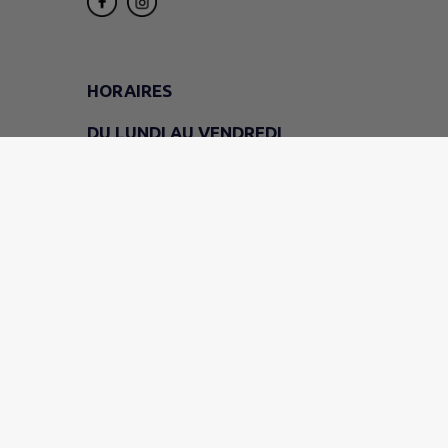
HORAIRES
DU LUNDI AU VENDREDI
9h - 12h
LE VENDREDI
(mairie uniquement)
14h - 16h30
LE SAMEDI
9h - 11h30
EN JUILLET ET EN AOÛT
Fermé le samedi
Permanences de M. le maire Arnaud PAGEA
sur rendez-vous