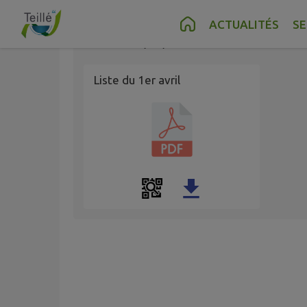
Contenu
Menu
Recherche
Pied de page
ACTUALITÉS
SE
Publié le
08/04/2025 à 07:56
Liste du 1er avril