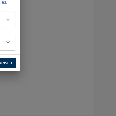
kies
.
ORISER