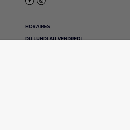
HORAIRES
DU LUNDI AU VENDREDI
9h - 12h
LE VENDREDI
(mairie uniquement)
14h - 16h30
LE SAMEDI
9h - 11h30
EN JUILLET ET EN AOÛT
Fermé le samedi
Permanences de M. le maire Arnaud PAGEA
sur rendez-vous