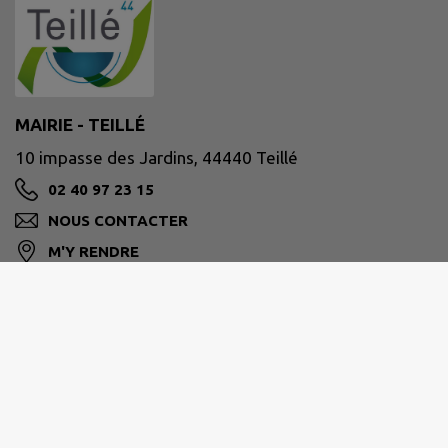
MAIRIE - TEILLÉ
10 impasse des Jardins, 44440 Teillé
02 40 97 23 15
NOUS CONTACTER
M'Y RENDRE
www.teille44.fr/