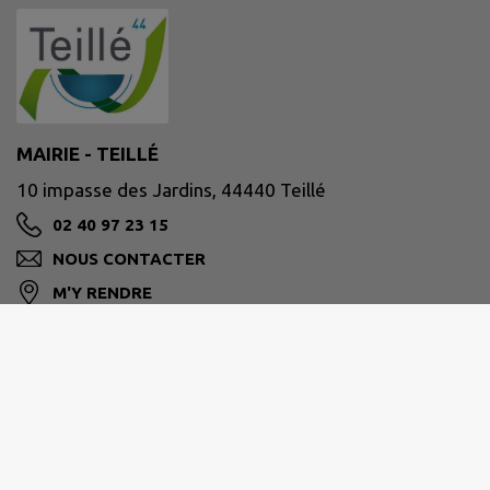
MAIRIE - TEILLÉ
10 impasse des Jardins, 44440 Teillé
02 40 97 23 15
NOUS CONTACTER
M'Y RENDRE
www.teille44.fr/