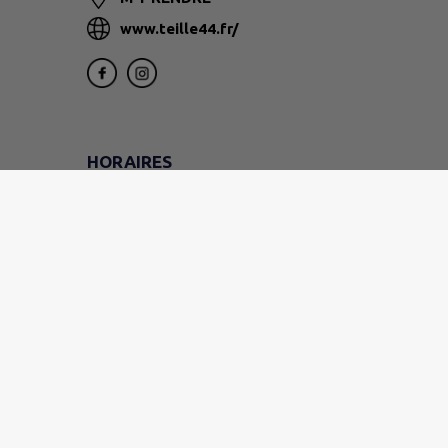
www.teille44.fr/
HORAIRES
DU LUNDI AU VENDREDI
9h - 12h
LE VENDREDI
(mairie uniquement)
14h - 16h30
LE SAMEDI
9h - 11h30
EN JUILLET ET EN AOÛT
Fermé le samedi