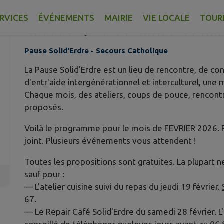
SOLID'ERDRE ?
RVICES
ÉVÉNEMENTS
MAIRIE
VIE LOCALE
TOUR
Publié le lundi 26 janvier 2026 - Pause Solid'Erdre - Seco
Pause Solid'Erdre - Secours Catholique
La Pause Solid'Erdre est un lieu de rencontre, de conv
d'entr'aide intergénérationnel et interculturel, une 
Chaque mois, des ateliers, coups de pouce, rencon
proposés.
Voilà le programme pour le mois de FEVRIER 2026.
joint. Plusieurs événements vous attendent !
Toutes les propositions sont gratuites. La plupart ne
sauf pour :
— L'atelier cuisine suivi du repas du jeudi 19 février.
67.
— Le Repair Café Solid'Erdre du samedi 28 février. L'i