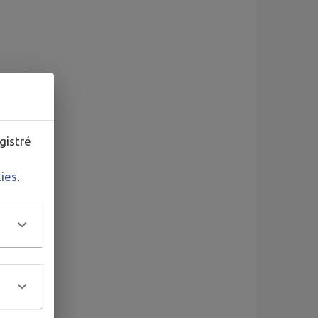
gistré
kies
.